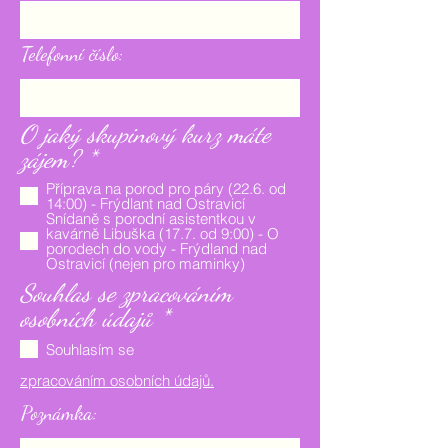
Telefonní číslo:
O jaký skupinový kurz máte
P
zájem?
*
o
Příprava na porod pro páry (22.6. od
v
14:00) - Frýdlant nad Ostravicí
Snídaně s porodní asistentkou v
i
kavárně Libuška (17.7. od 9:00) - O
porodech do vody - Frýdland nad
n
Ostravicí (nejen pro maminky)
n
Souhlas se zpracováním
é
P
osobních údajů
*
o
Souhlasím se
v
zpracováním osobních údajů.
i
Poznámka:
n
n