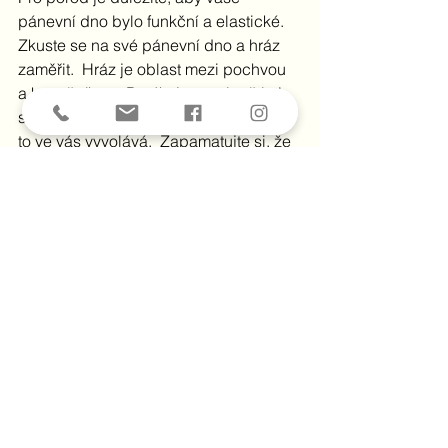
pánevní dno bylo funkční a elastické.  
Zkuste se na své pánevní dno a hráz 
zaměřit.  Hráz je oblast mezi pochvou 
a konečníkem. Dotýkejte se této části 
svého těla, zaměřte se na pocity, které 
to ve vás vyvolává.  Zapamatujte si, že 
pokud oblasti své hráze budete 
věnovat pozornost, opečovávat 
přírodním olejem (olivovým, 
kokosovým, mandlovým...) bude s vámi 
vaše tělo během porodu lépe 
spolupracovat. Budete se snáze 
uvolňovat a pomáhat vašemu děťátku 
projít porodními cestami, aniž by vás 
poranilo. Vaše miminko potřebuje také 
jemné provázení a důvěru. 
Předcházet poranění hráze u porodu 