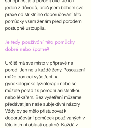
schopnost těla porodit dítě. Je to i 
jeden z důvodů, proč jsem během své 
praxe od striktního doporučování této 
pomůcky všem ženám před porodem 
postupně ustoupila.
Je tedy používání této pomůcky 
dobré nebo špatné? 
Určitě má své místo v přípravě na 
porod. Jen ne u každé ženy. Posouzení 
může pomoci vyšetření na 
gynekologické fyzioterapii nebo se 
můžete poradit s porodní asistentkou 
nebo lékařem. Bez vyšetření můžeme 
předávat jen naše subjektivní názory. 
Vždy by se mělo přistupovat k 
doporučování pomůcek používaných v 
této intimní oblasti opatrně. Každá z 