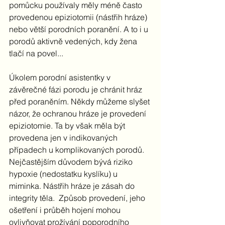
pomůcku používaly měly méně často 
provedenou epiziotomii (nástřih hráze) 
nebo větší porodních poranění. A to i u 
porodů aktivně vedených, kdy žena 
tlačí na povel...
Úkolem porodní asistentky v 
závěrečné fázi porodu je chránit hráz 
před poraněním. Někdy můžeme slyšet 
názor, že ochranou hráze je provedení 
epiziotomie. Ta by však měla být 
provedena jen v indikovaných 
případech u komplikovaných porodů. 
Nejčastějším důvodem bývá riziko 
hypoxie (nedostatku kyslíku) u 
miminka. Nástřih hráze je zásah do 
integrity těla.  Způsob provedení, jeho 
ošetření i průběh hojení mohou 
ovlivňovat prožívání poporodního 