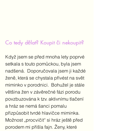
Co tedy dělat? Koupit či nekoupit?
Když jsem se před mnoha lety poprvé 
setkala s touto pomůckou, byla jsem 
nadšená.  Doporučovala jsem ji každé 
ženě, která se chystala přivést na svět 
miminko v porodnici.  Bohužel je stále 
většina žen v závěrečné fázi porodu 
povzbuzována k tzv. aktivnímu tlačení 
a hráz se nemá šanci pomalu 
přizpůsobit tvrdé hlavičce miminka. 
Možnost „procvičit“ si hráz ještě před 
porodem mi přišla fajn. Ženy, které 