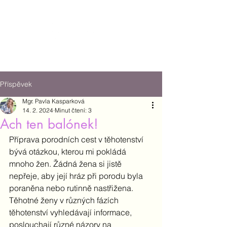
Příspěvek
Mgr. Pavla Kasparková
14. 2. 2024
Minut čtení: 3
Ach ten balónek!
Příprava porodních cest v těhotenství 
bývá otázkou, kterou mi pokládá 
mnoho žen. Žádná žena si jistě 
nepřeje, aby její hráz při porodu byla 
poraněna nebo rutinně nastřižena. 
Těhotné ženy v různých fázích 
těhotenství vyhledávají informace, 
poslouchají různé názory na 