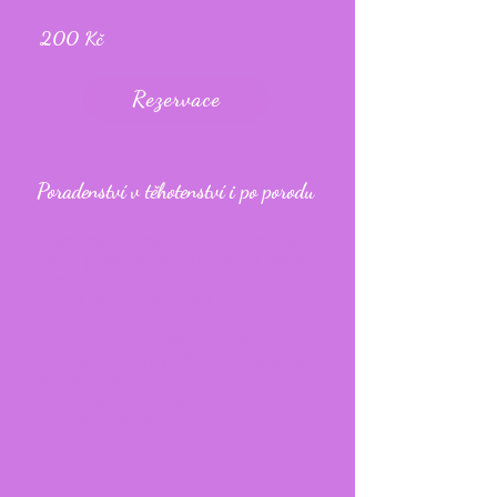
200 Kč
Rezervace
Poradenství v těhotenství i po porodu
Dopodrobna probereme vše, co vás
trápí. Společně najdeme řešení, která
vám budou vyhovovat,
a zavedeme je do praxe.
Schůzka může probíhat u vás doma
(k
ceně budou připočteny náklady na
dopravu - 10 Kč/km)
u mě v centru ve Frýdlantu nad
Ostravicí nebo online