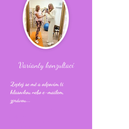
Varianty konzultací
Zeptej se mě a odpovím ti
hlasovkou nebo e-mailem,
zprávou...
https://www.notion.so/Kr-tk-hlasov-
podpora-
2e4f199a216980f9a90cf4f5ad2b1ce0?
source=copy_link